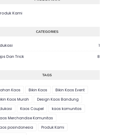
roduk Kami
CATEGORIES
dukasi
1
ips Dan Trick
8
TAGS
ahan Kaos
Bikin Kaos
Bikin Kaos Event
ikin Kaos Murah
Design Kaos Bandung
dukasi
Kaos Coupel
kaos komunitas
aos Merchandise Komunitas
aos posindonesia
Produk Kami