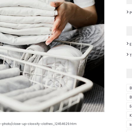
P
E
T
B
B
E
K
ree-photo/close-up-classify-clothes_12454629.htm
k