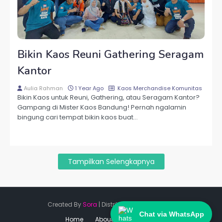
Bikin Kaos Reuni Gathering Seragam
Kantor
Aulia Rahman
1 Year Ago
Kaos Merchandise Komunitas
Bikin Kaos untuk Reuni, Gathering, atau Seragam Kantor?
Gampang di Mister Kaos Bandung! Pernah ngalamin
bingung cari tempat bikin kaos buat…
Tampilkan Selengkapnya
Created By
Sora
| Distributed By
Gooyaabi
Chat via WhatsApp
Home
About
Contact Us